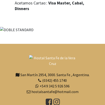
Acetamos Cartao::
Visa Master, Cabal,
Dinners
San Martín 2954
,
3000
.
Santa Fe
,
Argentina.
(0342) 455 1740
+54 9 342 5 926 596
hostalsantafe@hotmail.com