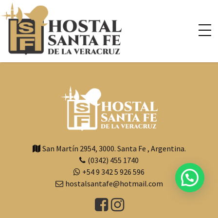
×
San Martín 2954
,
3000
.
Santa Fe
,
Argentina.
(0342) 455 1740
+54 9 342 5 926 596
hostalsantafe@hotmail.com